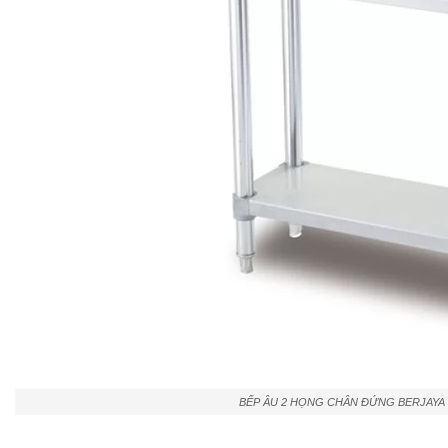
BẾP ÂU 2 HỌNG CHÂN ĐỨNG BERJAYA