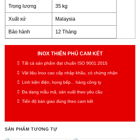
Trọng lượng
35 kg
Xuất xứ
Malaysia
Bảo hành
12 Tháng
INOX THIÊN PHÚ CAM KẾT
Tất cả sản phẩm đạt chuẩn ISO 9001:2015
Vật liệu Inox cao cấp nhập khẩu, có chứng nhận
Linh kiện điện, họng bếp... hàng công ty
Đa dạng mẫu mã, sản xuất theo yêu cầu
Tiến độ bàn giao đúng theo cam kết
SẢN PHẨM TƯƠNG TỰ