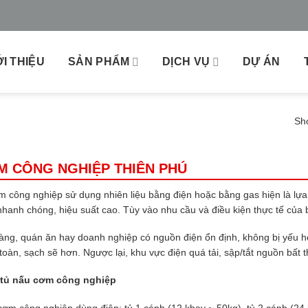
ỚI THIỆU
SẢN PHẨM
DỊCH VỤ
DỰ ÁN
Sho
M CÔNG NGHIỆP THIÊN PHÚ
 công nghiệp sử dụng nhiên liệu bằng điện hoặc bằng gas hiện là lựa
hanh chóng, hiệu suất cao. Tùy vào nhu cầu và điều kiện thực tế của bạ
ng, quán ăn hay doanh nghiệp có nguồn điện ổn định, không bị yếu ho
toàn, sạch sẽ hơn. Ngược lại, khu vực điện quá tải, sập/tắt nguồn bất
 tủ nấu cơm công nghiệp
ơm công nghiệp dùng điện: tủ 1 cánh (12 khay ~ 50kg), tủ 2 cánh (24 