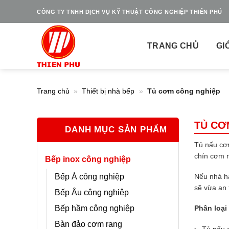
Skip
CÔNG TY TNHH DỊCH VỤ KỸ THUẬT CÔNG NGHIỆP THIÊN PHÚ
to
content
TRANG CHỦ
GI
Trang chủ
»
Thiết bị nhà bếp
»
Tủ cơm công nghiệp
TỦ CƠ
DANH MỤC SẢN PHẨM
Tủ nấu cơm
chín cơm n
Bếp inox công nghiệp
Bếp Á công nghiệp
Nếu nhà hà
sẽ vừa an 
Bếp Âu công nghiệp
Bếp hầm công nghiệp
Phân loại
Bàn đảo cơm rang
Tủ nấu c