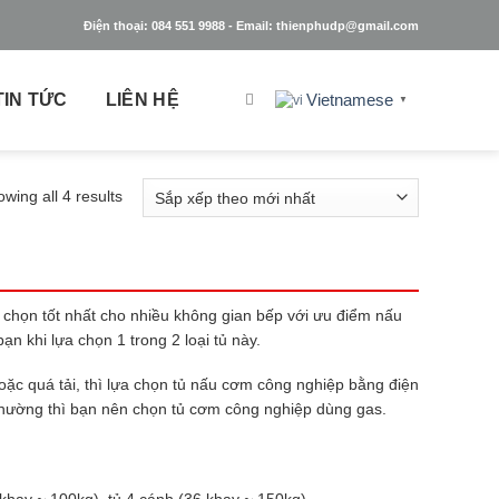
Điện thoại: 084 551 9988 - Email: thienphudp@gmail.com
TIN TỨC
LIÊN HỆ
Vietnamese
▼
wing all 4 results
 chọn tốt nhất cho nhiều không gian bếp với ưu điểm nấu
n khi lựa chọn 1 trong 2 loại tủ này.
ặc quá tải, thì lựa chọn tủ nấu cơm công nghiệp bằng điện
 thường thì bạn nên chọn tủ cơm công nghiệp dùng gas.
khay ~ 100kg), tủ 4 cánh (36 khay ~ 150kg).