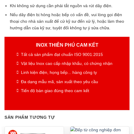
Khi không sử dụng cần phải tắt nguồn và rút dây điện.
Nếu dây điện bị hỏng hoặc bếp có vấn đề, vui lòng gọi điện
thoại cho nhà sản xuất để cử kỹ sư đến xử lý, hoặc làm theo
hướng dẫn của kỹ sư, tuyệt đối không tự ý sửa chữa.
INOX THIÊN PHÚ CAM KẾT
Tất cả sản phẩm đạt chuẩn ISO 9001:2015
Vật liệu Inox cao cấp nhập khẩu, có chứng nhận
Linh kiện điện, họng bếp... hàng công ty
Đa dạng mẫu mã, sản xuất theo yêu cầu
Tiến độ bàn giao đúng theo cam kết
SẢN PHẨM TƯƠNG TỰ