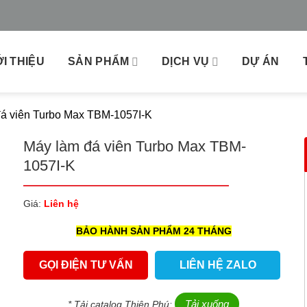
ỚI THIỆU
SẢN PHẨM
DỊCH VỤ
DỰ ÁN
á viên Turbo Max TBM-1057I-K
Máy làm đá viên Turbo Max TBM-
1057I-K
Giá:
Liên hệ
BẢO HÀNH SẢN PHẨM 24 THÁNG
GỌI ĐIỆN TƯ VẤN
LIÊN HỆ ZALO
Tải xuống
* Tải catalog Thiên Phú: