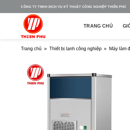
Skip
CÔNG TY TNHH DỊCH VỤ KỸ THUẬT CÔNG NGHIỆP THIÊN PHÚ
to
content
TRANG CHỦ
GI
Trang chủ
»
Thiết bị lạnh công nghiệp
»
Máy làm đ