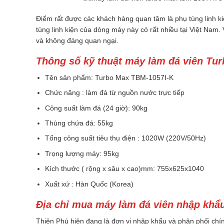
Điểm rất được các khách hàng quan tâm là phụ tùng linh k
tùng linh kiện của dòng máy này có rất nhiều tại Việt Nam.
và không đáng quan ngại.
Thông số kỹ thuật máy làm đá viên Tu
Tên sản phẩm: Turbo Max TBM-1057I-K
Chức năng : làm đá từ nguồn nước trực tiếp
Công suất làm đá (24 giờ): 90kg
Thùng chứa đá: 55kg
Tổng công suất tiêu thụ điện : 1020W (220V/50Hz)
Trọng lượng máy: 95kg
Kích thước ( rộng x sâu x cao)mm: 755x625x1040
Xuất xứ : Hàn Quốc (Korea)
Địa chỉ mua máy làm đá viên nhập khẩu 
Thiên Phú hiện đang là đơn vị nhập khẩu và phân phối ch