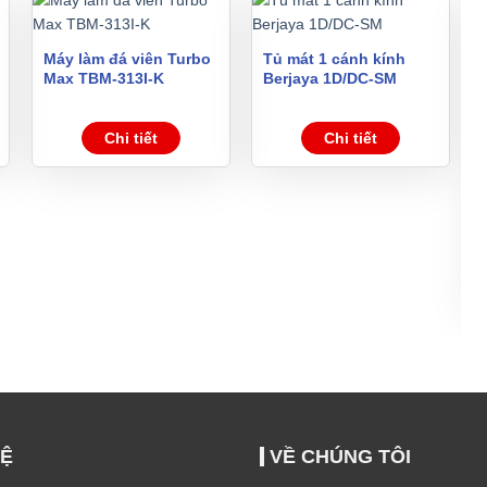
Máy làm đá viên Turbo
Tủ mát 1 cánh kính
Max TBM-313I-K
Berjaya 1D/DC-SM
Chi tiết
Chi tiết
HỆ
VỀ CHÚNG TÔI