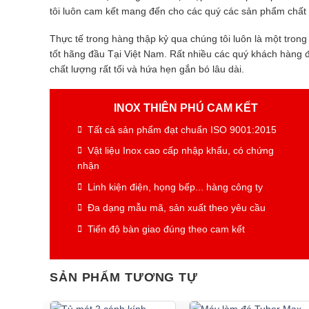
tôi luôn cam kết mang đến cho các quý các sản phẩm chất l
Thực tế trong hàng thập kỷ qua chúng tôi luôn là một tron
tốt hãng đầu Tại Việt Nam. Rất nhiều các quý khách hàng 
chất lượng rất tối và hứa hẹn gắn bó lâu dài.
INOX THIÊN PHÚ CAM KẾT
Tất cả sản phẩm đạt chuẩn ISO 9001:2015
Vật liệu Inox cao cấp nhập khẩu, có chứng
nhận
Linh kiện điện, họng bếp... hàng công ty
Đa dạng mẫu mã, sản xuất theo yêu cầu
Tiến độ bàn giao đúng theo cam kết
SẢN PHẨM TƯƠNG TỰ