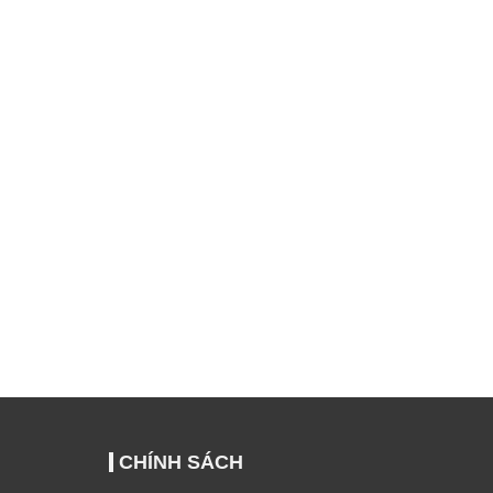
Máy làm đá viên Turbo
Tủ đông – tủ mát 4
Max TBM-527I-K
cánh
Chi tiết
Chi tiết
CHÍNH SÁCH