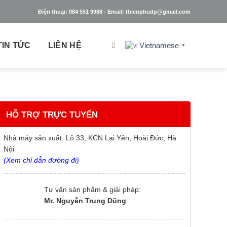
Điện thoại: 084 551 9988 - Email: thienphudp@gmail.com
TIN TỨC
LIÊN HỆ
Vietnamese
▼
HỖ TRỢ TRỰC TUYẾN
Nhà máy sản xuất: Lô 33, KCN Lại Yên, Hoài Đức, Hà
Nội
(Xem chỉ dẫn đường đi)
Tư vấn sản phẩm & giải pháp:
Mr. Nguyễn Trung Dũng