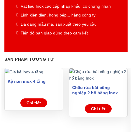
Vật liệu Inox cao cấp nhập khẩu, có chứng nhận
Linh kiện điện, họng bếp... hàng công ty
Đa dạng mẫu mã, sản xuất theo yêu cầu
Tiến độ bàn giao đúng theo cam kết
SẢN PHẨM TƯƠNG TỰ
Kệ nan inox 4 tầng
Chậu rửa bát công
nghiệp 2 hố bằng Inox
Chi tiết
Chi tiết